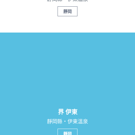
靜岡
界 伊東
靜岡縣・伊東溫泉
靜岡