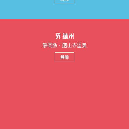
界 遠州
靜岡縣・館山寺溫泉
靜岡