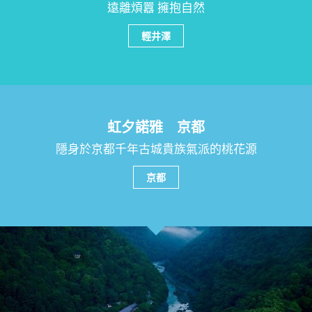
遠離煩囂 擁抱自然
輕井澤
虹夕諾雅 京都
隱身於京都千年古城貴族氣派的桃花源
京都