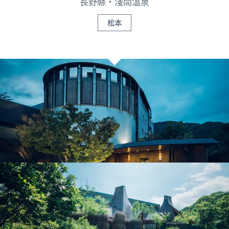
長野縣・淺間溫泉
松本