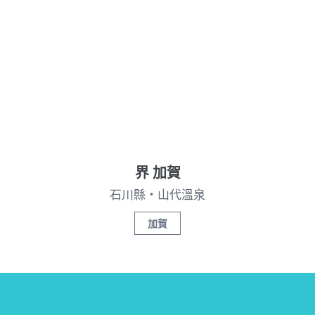
界 加賀
石川縣・山代溫泉
加賀