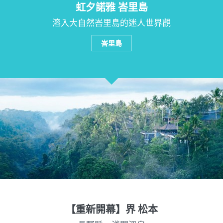
虹夕諾雅 峇里島
溶入大自然峇里島的迷人世界觀
峇里島
【重新開幕】界 松本