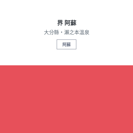
界 阿蘇
大分縣・瀨之本溫泉
阿蘇