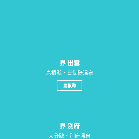
界 出雲
島根縣・日御碕溫泉
島根縣
界 別府
大分縣・別府溫泉