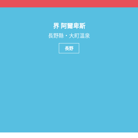
界 阿爾卑斯
長野縣・大町溫泉
長野