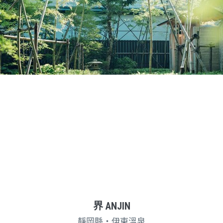
界 ANJIN
靜岡縣・伊東溫泉