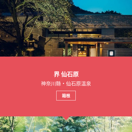
界 仙石原
神奈川縣・仙石原溫泉
箱根