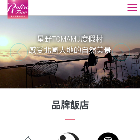
星野飯店訂房
星野行程
星野TOMAMU度假村
感受北國大地的自然美景
星野教堂婚禮
星野團體
其他精選行程
線上詢價
品牌飯店