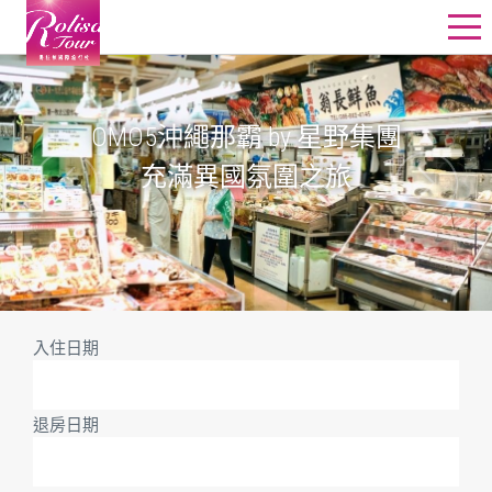
星野飯店訂房
星野行程
OMO5沖繩那霸 by 星野集團
充滿異國氛圍之旅
星野教堂婚禮
星野團體
其他精選行程
線上詢價
入住日期
退房日期