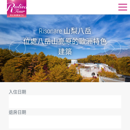
星野飯店訂房
Risonare 山梨八岳
星野行程
位處八岳山高原的歐洲特色
星野教堂婚禮
建築
星野團體
其他精選行程
線上詢價
入住日期
退房日期