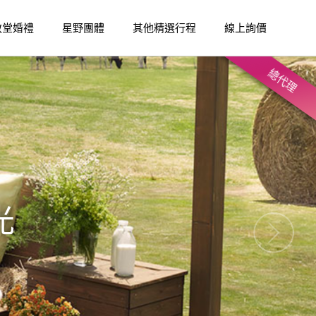
教堂婚禮
星野團體
其他精選行程
線上詢價
總代理
光