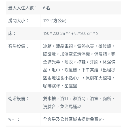
最大入住人數：
6 名
房間大小：
122平方公尺
床：
120 * 200 cm * 4 + 95*200 cm * 2
客房設備：
冰箱，液晶電視，電熱水壺，微波爐，
閱讀燈，加濕空氣清淨機，保險箱，完
全遮光幕，睡衣，拖鞋，牙刷，沐浴備
品，毛巾，吹風機，下午茶組（出租提
籃＆地毯＆小點心），原創花火線箱，
咖啡濾杯，星座盤
衛浴設備：
雙水槽，浴缸，淋浴間，浴室，廁所，
洗臉台，免治馬桶x2
Wi-Fi：
全客房及公共區域皆提供免費Wi-Fi