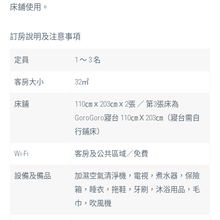
床鋪使用。
訂房說明及注意事項
定員
1 ～ 3 名
客房大小
32㎡
床鋪
110㎝ｘ203㎝ｘ2張 ／ 第3張床為
GoroGoro寢台 110㎝Ｘ203㎝（寢台需自
行鋪床）
Wi-Fi
客房及公共區域／免費
設備及備品
加濕空氣清淨機，電視，煮水器，保險
箱，睡衣，拖鞋，牙刷，沐浴用品，毛
巾，吹風機