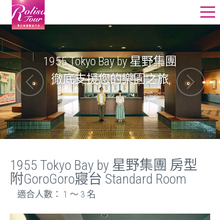
星野飯店訂房
星野行程
1955 Tokyo Bay by 星野集團
徹底支援您的樂園之旅
星野教堂婚禮
星野團體
其他精選行程
線上詢價
1955 Tokyo Bay by 星野集團 房型
附GoroGoro寢台 Standard Room
適合人數： 1 ～ 3 名