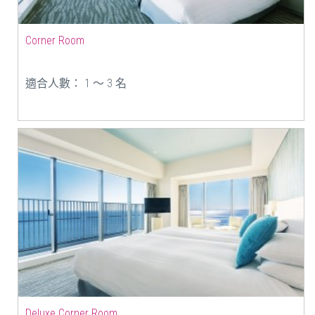
Corner Room
適合人數： 1 ～ 3 名
Deluxe Corner Room