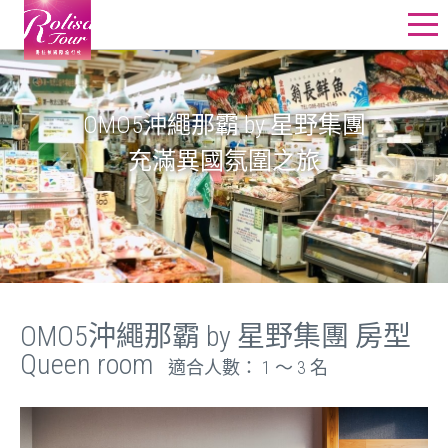
星野飯店訂房
星野行程
OMO5沖繩那霸 by 星野集團
充滿異國氛圍之旅
星野教堂婚禮
星野團體
其他精選行程
線上詢價
OMO5沖繩那霸 by 星野集團 房型
Queen room
適合人數： 1 ～ 3 名