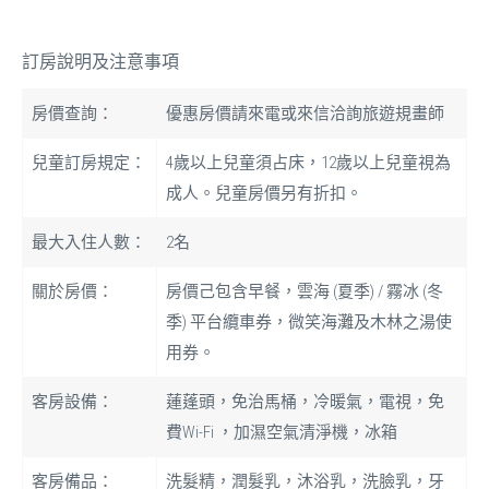
訂房說明及注意事項
房價查詢：
優惠房價請來電或來信洽詢旅遊規畫師
兒童訂房規定：
4歲以上兒童須占床，12歲以上兒童視為
成人。兒童房價另有折扣。
最大入住人數：
2名
關於房價：
房價己包含早餐，雲海 (夏季) / 霧冰 (冬
季) 平台纜車券，微笑海灘及木林之湯使
用券。
客房設備：
蓮蓬頭，免治馬桶，冷暖氣，電視，免
費Wi-Fi ，加濕空氣清淨機，冰箱
客房備品：
洗髮精，潤髮乳，沐浴乳，洗臉乳，牙