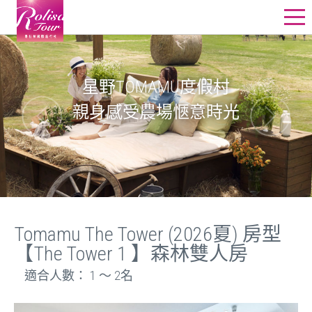
星野飯店訂房
星野行程
星野TOMAMU度假村
親身感受農場愜意時光
星野教堂婚禮
星野團體
其他精選行程
線上詢價
Tomamu The Tower (2026夏) 房型
【The Tower 1 】森林雙人房
適合人數： 1 ～ 2名