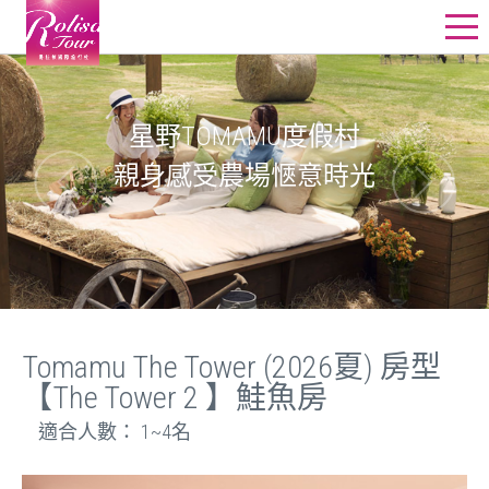
星野飯店訂房
星野行程
星野TOMAMU度假村
親身感受農場愜意時光
星野教堂婚禮
星野團體
其他精選行程
線上詢價
Tomamu The Tower (2026夏) 房型
【The Tower 2 】鮭魚房
適合人數： 1~4名