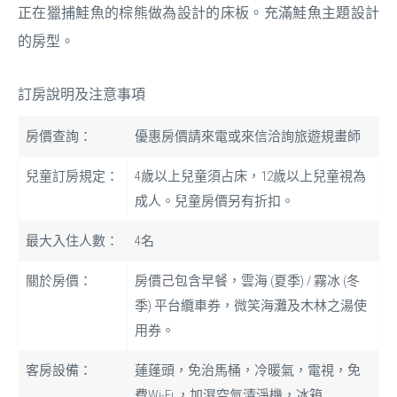
正在獵捕鮭魚的棕熊做為設計的床板。充滿鮭魚主題設計
的房型。
訂房說明及注意事項
房價查詢：
優惠房價請來電或來信洽詢旅遊規畫師
兒童訂房規定：
4歲以上兒童須占床，12歲以上兒童視為
成人。兒童房價另有折扣。
最大入住人數：
4名
關於房價：
房價己包含早餐，雲海 (夏季) / 霧冰 (冬
季) 平台纜車券，微笑海灘及木林之湯使
用券。
客房設備：
蓮蓬頭，免治馬桶，冷暖氣，電視，免
費Wi-Fi ，加濕空氣清淨機，冰箱